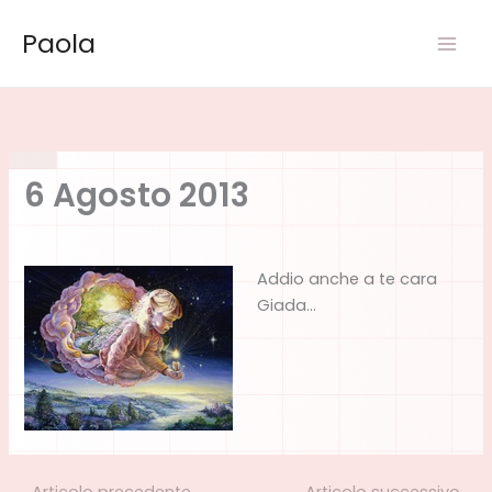
Vai
Paola
al
contenuto
6 Agosto 2013
Addio anche a te cara
Giada…
←
Articolo precedente
Articolo successivo
→